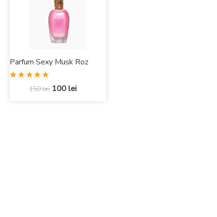
Parfum Sexy Musk Roz
Evaluat
100
lei
150
lei
la
5.00
din 5