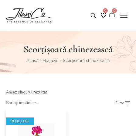
0
0
Scorțișoară chinezească
Acasă
Magazin
Scorțișoară chinezească
/
/
Afișez singurul rezultat
Sortați implicit
Filtre
REDUCERI!