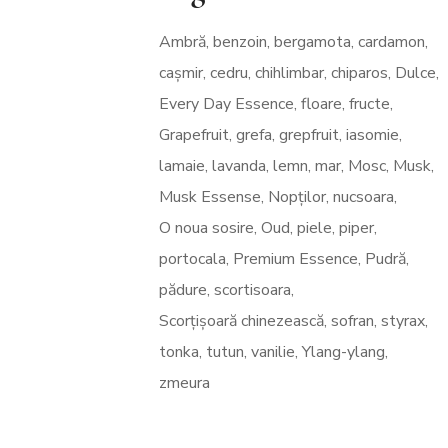
Ambră
benzoin
bergamota
cardamon
cașmir
cedru
chihlimbar
chiparos
Dulce
Every Day Essence
floare
fructe
Grapefruit
grefa
grepfruit
iasomie
lamaie
lavanda
lemn
mar
Mosc
Musk
Musk Essense
Nopților
nucsoara
O noua sosire
Oud
piele
piper
portocala
Premium Essence
Pudră
pădure
scortisoara
Scorțișoară chinezească
sofran
styrax
tonka
tutun
vanilie
Ylang-ylang
zmeura