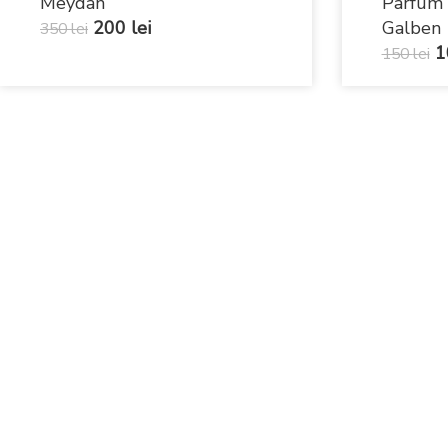
Meydan
Parfum 
200
lei
Galben
350
lei
1
150
lei