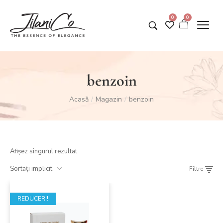
0
0
benzoin
Acasă
Magazin
benzoin
/
/
Afișez singurul rezultat
Sortați implicit
Filtre
REDUCERI!