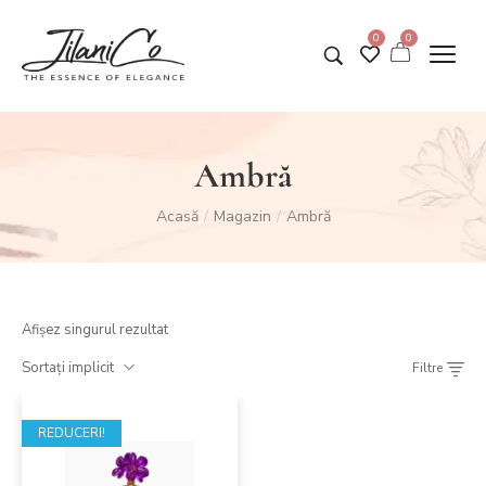
0
0
Ambră
Acasă
Magazin
Ambră
/
/
Afișez singurul rezultat
Sortați implicit
Filtre
REDUCERI!