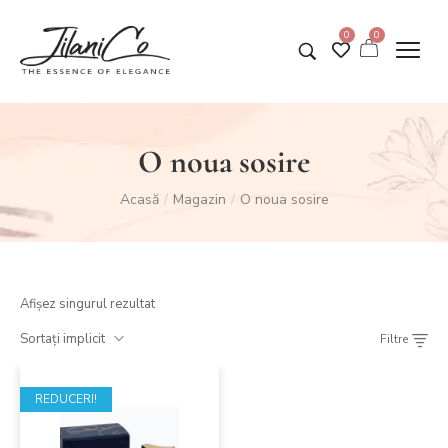
0
0
O noua sosire
Acasă
Magazin
O noua sosire
/
/
Afișez singurul rezultat
Sortați implicit
Filtre
REDUCERI!