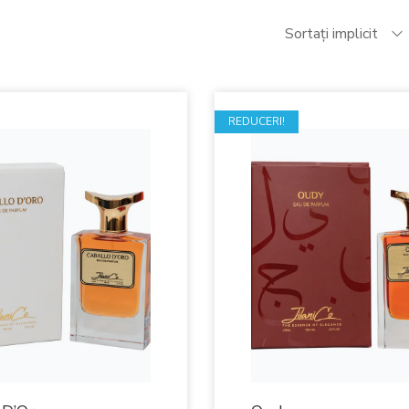
Sortați implicit
REDUCERI!