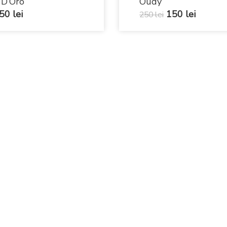
 D’Oro
Oudy
50
lei
150
lei
250
lei