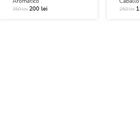
Aromatico
Caballo
200
lei
1
350
lei
250
lei