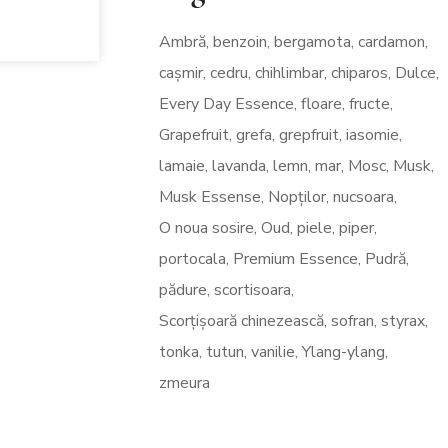
Ambră
benzoin
bergamota
cardamon
cașmir
cedru
chihlimbar
chiparos
Dulce
Every Day Essence
floare
fructe
Grapefruit
grefa
grepfruit
iasomie
lamaie
lavanda
lemn
mar
Mosc
Musk
Musk Essense
Nopților
nucsoara
O noua sosire
Oud
piele
piper
portocala
Premium Essence
Pudră
pădure
scortisoara
Scorțișoară chinezească
sofran
styrax
tonka
tutun
vanilie
Ylang-ylang
zmeura